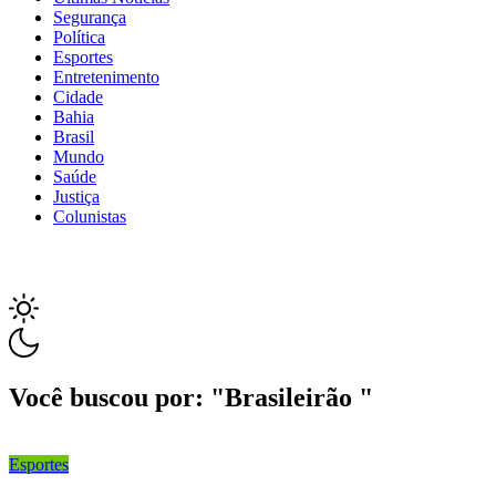
Segurança
Política
Esportes
Entretenimento
Cidade
Bahia
Brasil
Mundo
Saúde
Justiça
Colunistas
Você buscou por: "Brasileirão "
Esportes