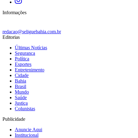
Informações
redacao@seliguebahia.com.br
Editorias
Últimas Notícias
Segurança
Política
Esportes
Entretenimento
Cidade
Bahia
Brasil
Mundo
Saúde
Justiça
Colunistas
Publicidade
Anuncie Aqui
Institucional