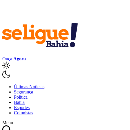
Ouça
Agora
Últimas Notícias
Segurança
Política
Bahia
Esportes
Colunistas
Menu