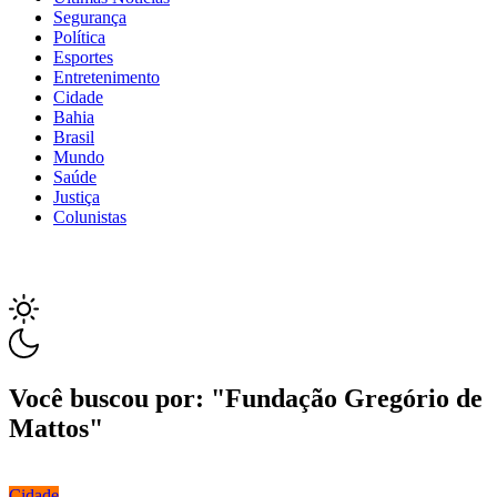
Segurança
Política
Esportes
Entretenimento
Cidade
Bahia
Brasil
Mundo
Saúde
Justiça
Colunistas
Você buscou por: "Fundação Gregório de
Mattos"
Cidade