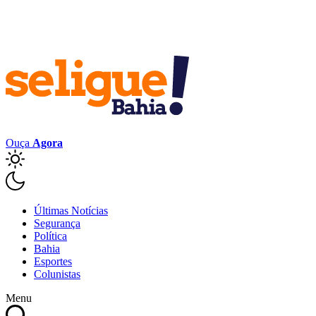
Ouça
Agora
Últimas Notícias
Segurança
Política
Bahia
Esportes
Colunistas
Menu