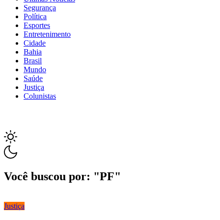
Segurança
Política
Esportes
Entretenimento
Cidade
Bahia
Brasil
Mundo
Saúde
Justiça
Colunistas
Você buscou por: "PF"
Justiça