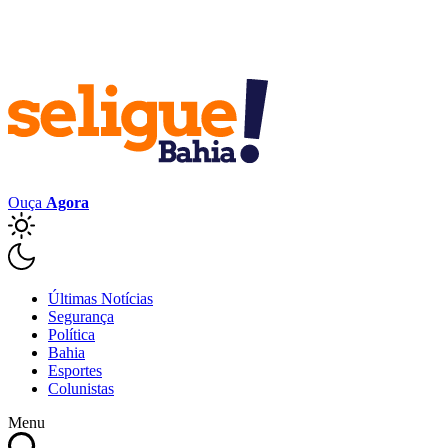
Ouça
Agora
Últimas Notícias
Segurança
Política
Bahia
Esportes
Colunistas
Menu