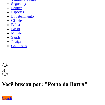
Segurança
Política
Esportes
Entretenimento
Cidade
Bahia
Brasil
Mundo
Saúde
Justiça
Colunistas
Você buscou por: "Porto da Barra"
Cidade