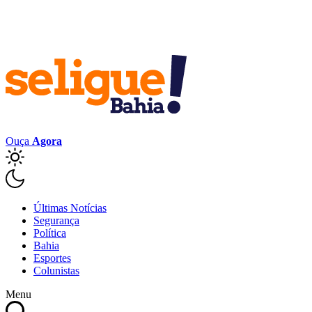
Ouça
Agora
Últimas Notícias
Segurança
Política
Bahia
Esportes
Colunistas
Menu