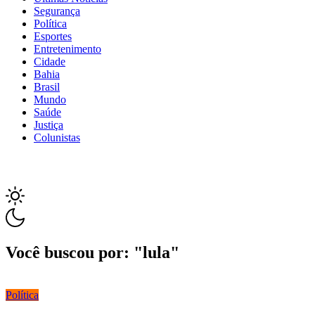
Segurança
Política
Esportes
Entretenimento
Cidade
Bahia
Brasil
Mundo
Saúde
Justiça
Colunistas
Você buscou por: "lula"
Política