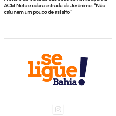
ACM Neto e cobra estrada de Jerônimo: “Não
g
caiu nem um pouco de asfalto”