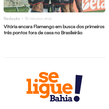
Redação
18 minutos atrás
R
Vitória encara Flamengo em busca dos primeiros
M
três pontos fora de casa no Brasileirão
m