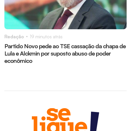
Redação
19 minutos atrás
R
Partido Novo pede ao TSE cassação da chapa de
V
Lula e Alckmin por suposto abuso de poder
t
econômico