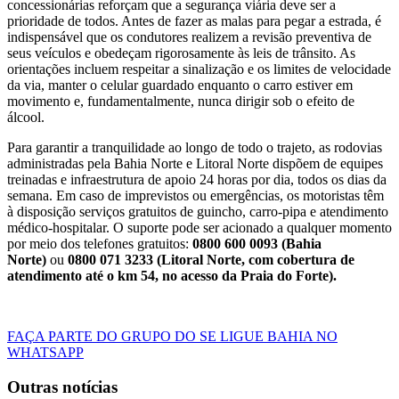
concessionárias reforçam que a segurança viária deve ser a
prioridade de todos. Antes de fazer as malas para pegar a estrada, é
indispensável que os condutores realizem a revisão preventiva de
seus veículos e obedeçam rigorosamente às leis de trânsito. As
orientações incluem respeitar a sinalização e os limites de velocidade
da via, manter o celular guardado enquanto o carro estiver em
movimento e, fundamentalmente, nunca dirigir sob o efeito de
álcool.
Para garantir a tranquilidade ao longo de todo o trajeto, as rodovias
administradas pela Bahia Norte e Litoral Norte dispõem de equipes
treinadas e infraestrutura de apoio 24 horas por dia, todos os dias da
semana. Em caso de imprevistos ou emergências, os motoristas têm
à disposição serviços gratuitos de guincho, carro-pipa e atendimento
médico-hospitalar. O suporte pode ser acionado a qualquer momento
por meio dos telefones gratuitos:
0800 600 0093 (Bahia
Norte)
ou
0800 071 3233 (Litoral Norte, com cobertura de
atendimento até o km 54, no acesso da Praia do Forte).
FAÇA PARTE DO GRUPO DO SE LIGUE BAHIA NO
WHATSAPP
Outras notícias