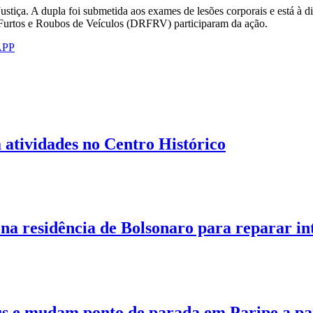
ustiça. A dupla foi submetida aos exames de lesões corporais e está à 
a Furtos e Roubos de Veículos (DRFRV) participaram da ação.
APP
 atividades no Centro Histórico
 na residência de Bolsonaro para reparar in
s e mudam ponto de parada em Paripe a part