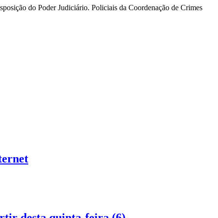
disposição do Poder Judiciário. Policiais da Coordenação de Crimes
ternet
ir desta quinta-feira (6)