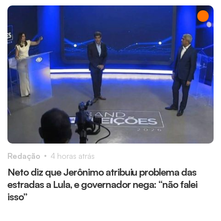
Redação
4 horas atrás
R
Neto diz que Jerônimo atribuiu problema das
J
estradas a Lula, e governador nega: “não falei
i
isso”