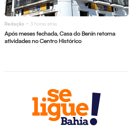
Redação
3 horas atrás
R
Após meses fechada, Casa do Benin retoma
M
atividades no Centro Histórico
r