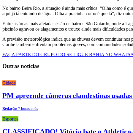
No bairro Beira Rio, a situação é ainda mais crítica. “Olha como é que
aqui já tá entrando de água. Olha a pracinha como é que tá”, diz out
Entre as áreas mais afetadas estão os bairros São Gotardo, onde a L
piscinão agravou os alagamentos e trouxe ainda mais dificuldades par
A previsão meteorológica indica que as chuvas devem continuar nos p
Coribe também enfrentam problemas graves, com comunidades isolad
FAÇA PARTE DO GRUPO DO SE LIGUE BAHIA NO WHATS
Outras notícias
Cidade
PM apreende câmeras clandestinas usadas
Redação
7 horas atrás
Esportes
CLASSIFICADO! Vitória bate o Athletico-