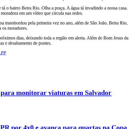
 tá o bairro Beira Rio. Olha a praça. A água tá invadindo a nossa casa.
ra moradora em um vídeo que circula nas redes.
agoa transbordou pela primeira vez no ano, além de São João, Beira Ri
a os moradores.
róximos dias, deixando toda a região em alerta. Além de Bom Jesus da 
as e desabamento de pontes.
APP
 para monitorar viaturas em Salvador
PR por 4x0 e avança para quartas na Copa 