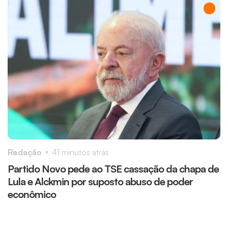
Redação
41 minutos atrás
R
Partido Novo pede ao TSE cassação da chapa de
V
Lula e Alckmin por suposto abuso de poder
t
econômico