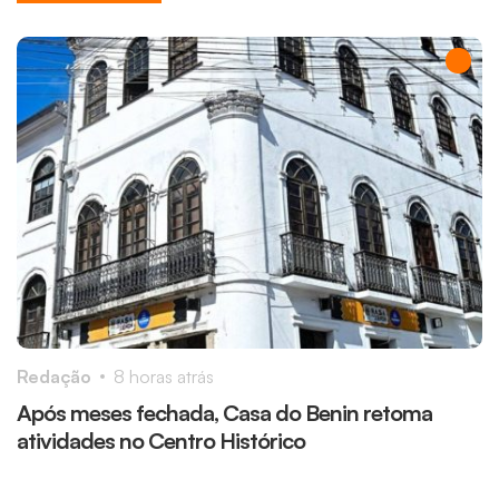
Redação
8 horas atrás
R
Após meses fechada, Casa do Benin retoma
M
atividades no Centro Histórico
r