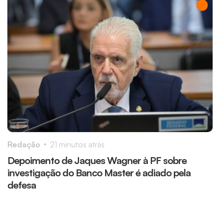
Redação
21 minutos atrás
R
Depoimento de Jaques Wagner à PF sobre
A
investigação do Banco Master é adiado pela
s
defesa
s