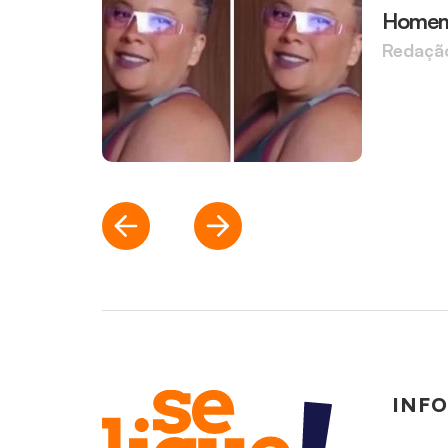
Homem 
Redaçã
INF