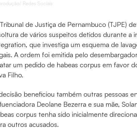
rodução/ Redes Sociais
Tribunal de Justiça de Pernambuco (TJPE) det
soltura de vários suspeitos detidos durante a
tegration, que investiga um esquema de lavag
egais. A ordem foi emitida pelo desembargado
atar um pedido de habeas corpus em favor d
lva Filho.
decisão beneficiou também outras pessoas env
fluenciadora Deolane Bezerra e sua mãe, Sol
beas corpus tenha sido inicialmente direciona
ra outros acusados.