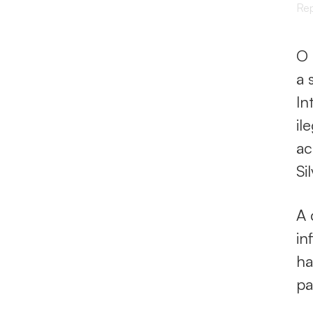
Rep
O 
a 
In
il
ac
Si
A 
in
ha
pa