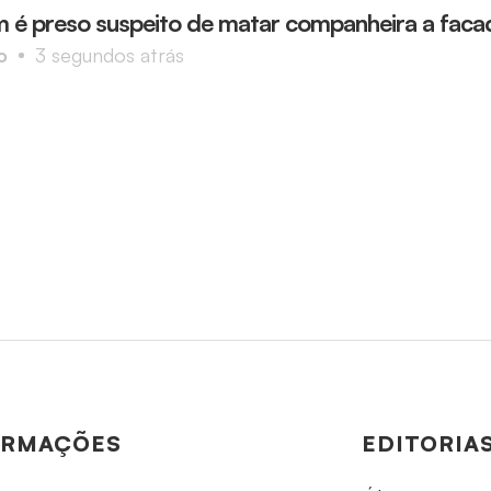
é preso suspeito de matar companheira a facad
o
3 segundos atrás
ORMAÇÕES
EDITORIA