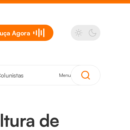
uça
Agora
olunistas
Menu
ltura de