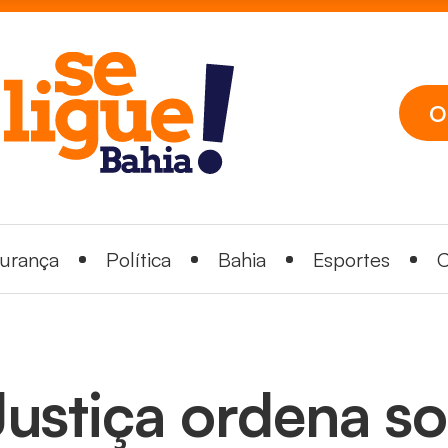
O
urança
Política
Bahia
Esportes
C
Justiça ordena so