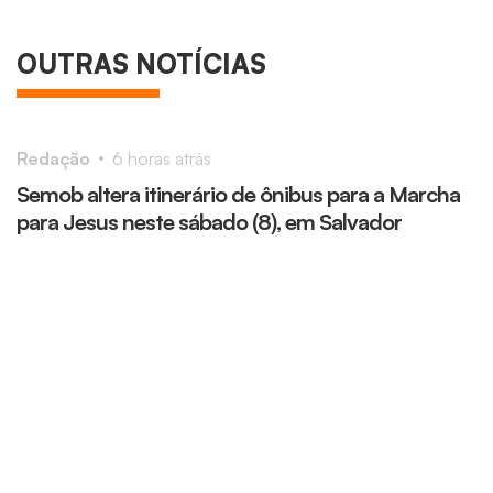
OUTRAS NOTÍCIAS
Redação
6 horas atrás
R
Semob altera itinerário de ônibus para a Marcha
O
para Jesus neste sábado (8), em Salvador
r
r