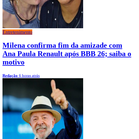
Entretenimento
Milena confirma fim da amizade com
Ana Paula Renault após BBB 26; saiba o
motivo
Redação
6 horas atrás