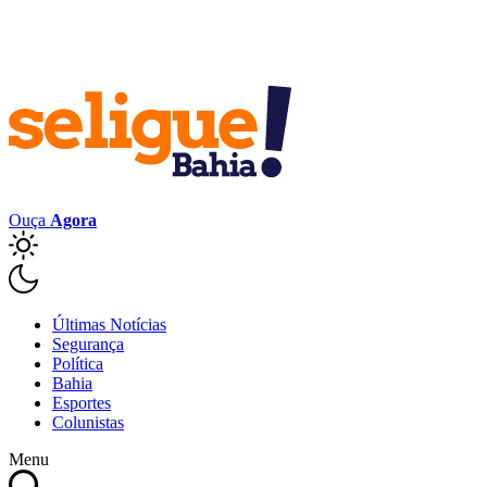
Ouça
Agora
Últimas Notícias
Segurança
Política
Bahia
Esportes
Colunistas
Menu