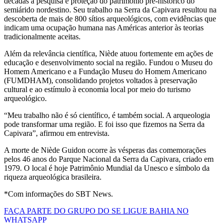
décadas à pesquisa e proteção do patrimônio pré-histórico do
semiárido nordestino. Seu trabalho na Serra da Capivara resultou na
descoberta de mais de 800 sítios arqueológicos, com evidências que
indicam uma ocupação humana nas Américas anterior às teorias
tradicionalmente aceitas.
Além da relevância científica, Niède atuou fortemente em ações de
educação e desenvolvimento social na região. Fundou o Museu do
Homem Americano e a Fundação Museu do Homem Americano
(FUMDHAM), consolidando projetos voltados à preservação
cultural e ao estímulo à economia local por meio do turismo
arqueológico.
“Meu trabalho não é só científico, é também social. A arqueologia
pode transformar uma região. E foi isso que fizemos na Serra da
Capivara”, afirmou em entrevista.
A morte de Niède Guidon ocorre às vésperas das comemorações
pelos 46 anos do Parque Nacional da Serra da Capivara, criado em
1979. O local é hoje Patrimônio Mundial da Unesco e símbolo da
riqueza arqueológica brasileira.
*Com informações do SBT News.
FAÇA PARTE DO GRUPO DO SE LIGUE BAHIA NO
WHATSAPP