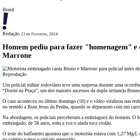
Brasil
Redação
23 de Fevereiro, 2024
Homem pediu para fazer "homenagem" e ca
Marrone
Reprodução
Um policial militar rodoviário teve uma surpresa durante uma ocorr
“Dormi na Praça”, um dos maiores sucessos da dupla sertaneja Brun
O caso aconteceu no último domingo (18) e o vídeo viralizou nas redes
no sentido a Bom Jesus da Penha, quando se depararam com um carr
Na abordagem, os policiais perceberam a embriaguez do homem. O hom
embriagado, de 58 anos, solta a voz e ainda toca violão.
O teste do bafômetro apontou que o motorista estava com 1,27 Mg/L de
na carteira e teve o veículo removido.