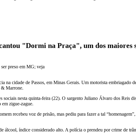
ntou "Dormi na Praça", um dos maiores su
ência na cidade de Passos, em Minas Gerais. Um motorista embriagado d
o & Marrone.
 sociais nesta quinta-feira (22). O sargento Juliano Álvaro dos Reis d
o em zigue-zague.
em recebeu voz de prisão, mas pediu para fazer a tal “homenagem”, an
 álcool, índice considerado alto. A polícia o prendeu por crime de trâ