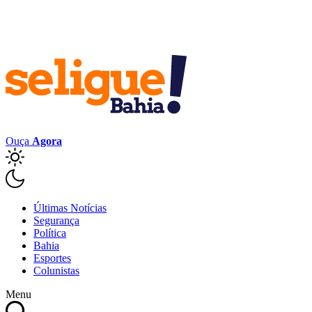
Ouça
Agora
Últimas Notícias
Segurança
Política
Bahia
Esportes
Colunistas
Menu