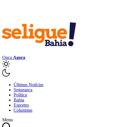
Ouça
Agora
Últimas Notícias
Segurança
Política
Bahia
Esportes
Colunistas
Menu