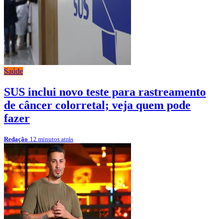
Saúde
SUS inclui novo teste para rastreamento
de câncer colorretal; veja quem pode
fazer
Redação
12 minutos atrás