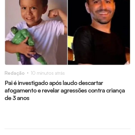
Redação
10 minutos atrás
R
Pai é investigado após laudo descartar
B
afogamento e revelar agressões contra criança
f
de 3 anos