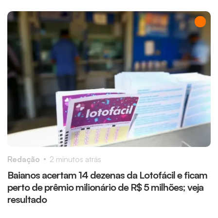
Redação
2 minutos atrás
R
Baianos acertam 14 dezenas da Lotofácil e ficam
C
perto de prêmio milionário de R$ 5 milhões; veja
a
resultado