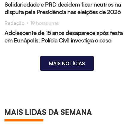
Solidariedade e PRD decidem ficar neutros na
disputa pela Presidência nas eleições de 2026
Redação
19 horas atrás
Adolescente de 15 anos desaparece após festa
em Eunápolis; Polícia Civil investiga o caso
MAIS NOTÍCIAS
CIDADE
Jornalista e comentarista esportivo
MAIS LIDAS DA SEMANA
Darino Sena é socorrido pelo Samu após
crise no Centro de Salvador
Laís Lopes
5 dias atrás