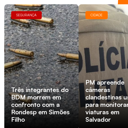
SEGURANÇA
CIDADE
PM apreende
Três integrantes do
câmeras
BDM morrem em
clandestinas 
confronto com a
para monitora
Rondesp em Simões
viaturas em
Filho
Salvador