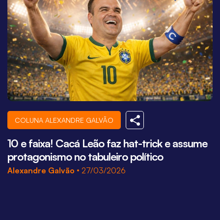
COLUNA ALEXANDRE GALVÃO
10 e faixa! Cacá Leão faz hat-trick e assume
Q
protagonismo no tabuleiro político
A
Alexandre Galvão
27/03/2026