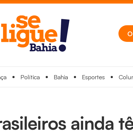
O
nça
Política
Bahia
Esportes
Colun
rasileiros ainda 