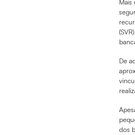
Mais 
segun
recur
(SVR)
bancá
De ac
aprox
vincu
reali
Apesa
peque
dos b