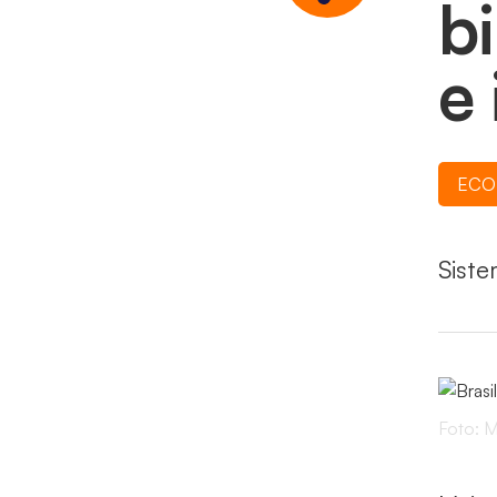
b
e 
ECO
Siste
Foto: M