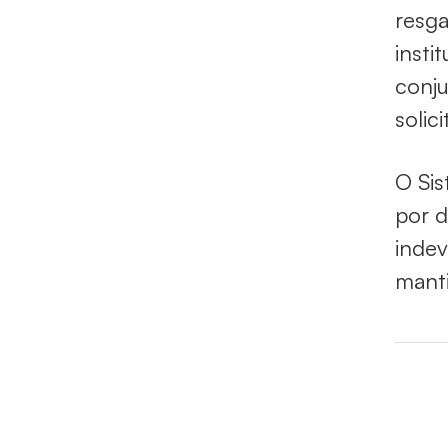
resga
insti
conju
solic
O Sis
por d
indev
mant