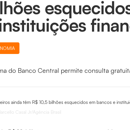
ilhões esquecido
instituições fina
NOMIA
ma do Banco Central permite consulta gratuit
arcello Casal Jr/Agência Brasil