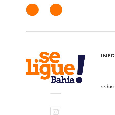
INF
redac