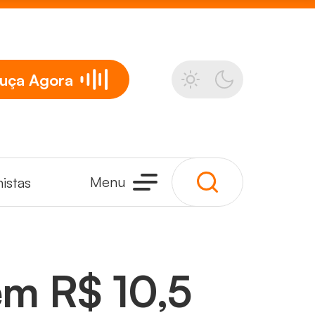
uça
Agora
Menu
istas
têm R$ 10,5