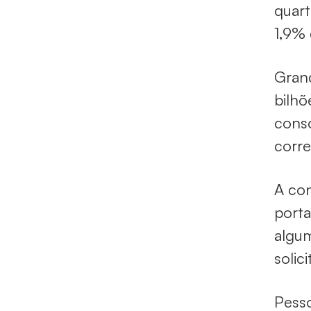
quart
1,9% 
Grand
bilhõ
consó
corre
A con
porta
algum
solic
Pesso