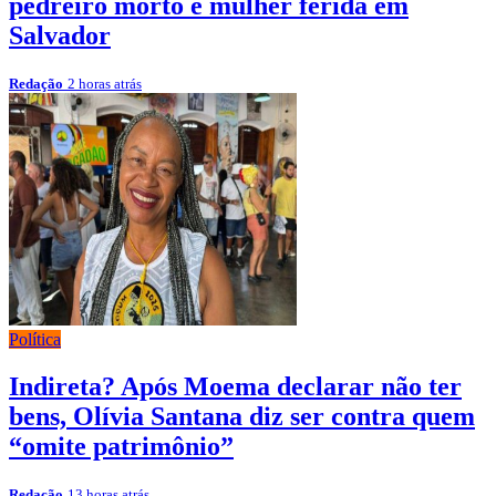
pedreiro morto e mulher ferida em
Salvador
Redação
2 horas atrás
Política
Indireta? Após Moema declarar não ter
bens, Olívia Santana diz ser contra quem
“omite patrimônio”
Redação
13 horas atrás