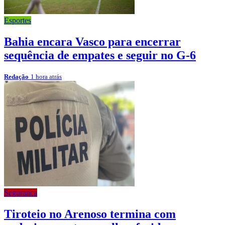
Esportes
Bahia encara Vasco para encerrar
sequência de empates e seguir no G-6
Redação
1 hora atrás
Segurança
Tiroteio no Arenoso termina com