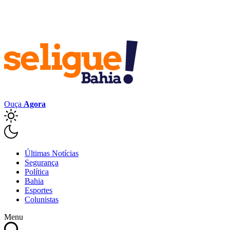
Ouça
Agora
Últimas Notícias
Segurança
Política
Bahia
Esportes
Colunistas
Menu