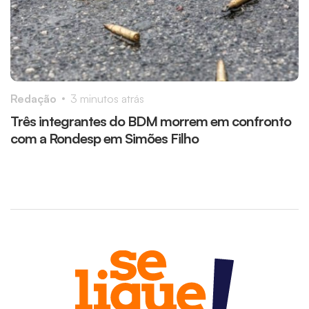
Redação
3 minutos atrás
R
Três integrantes do BDM morrem em confronto
P
com a Rondesp em Simões Filho
m