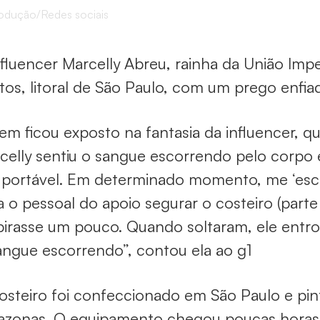
odução/Redes sociais
nfluencer Marcelly Abreu, rainha da União Impe
tos, litoral de São Paulo, com um prego enfia
tem ficou exposto na fantasia da influencer, 
celly sentiu o sangue escorrendo pelo corpo
uportável. Em determinado momento, me ‘esc
a o pessoal do apoio segurar o costeiro (parte 
pirasse um pouco. Quando soltaram, ele entr
angue escorrendo”, contou ela ao g1
osteiro foi confeccionado em São Paulo e pin
zonas. O equipamento chegou poucas horas a