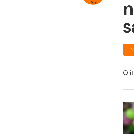
n
s
EN
O i