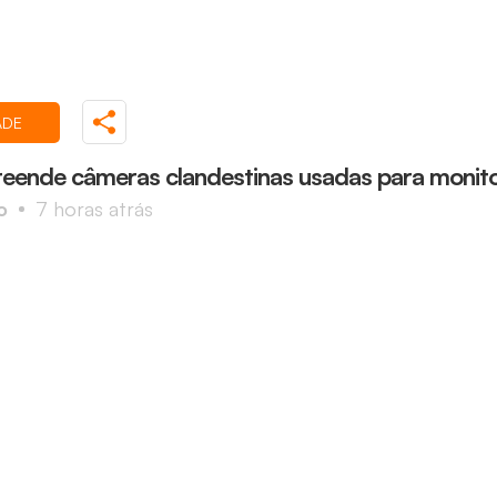
ADE
eende câmeras clandestinas usadas para monito
o
7 horas atrás