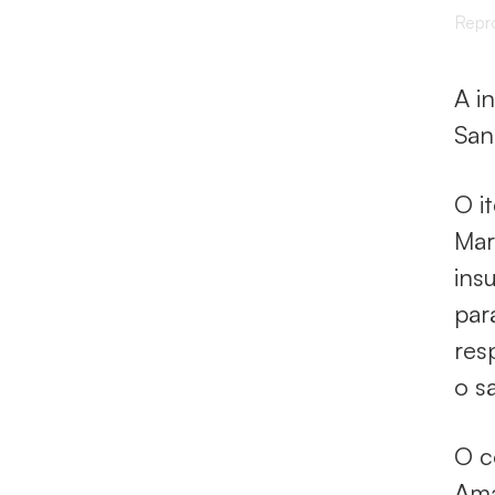
Repr
A i
San
O i
Mar
ins
par
res
o s
O c
Ama