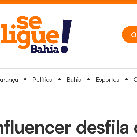
O
urança
Política
Bahia
Esportes
C
nfluencer desfil