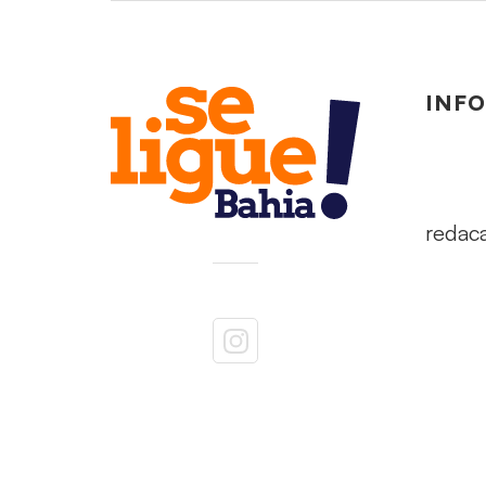
INF
redac