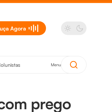
uça
Agora
olunistas
Menu
a com prego