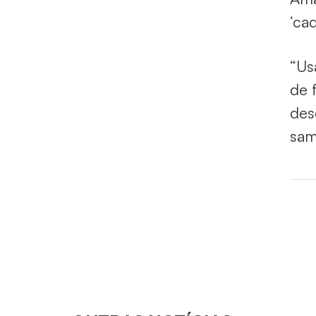
‘ca
“Us
de 
des
sam