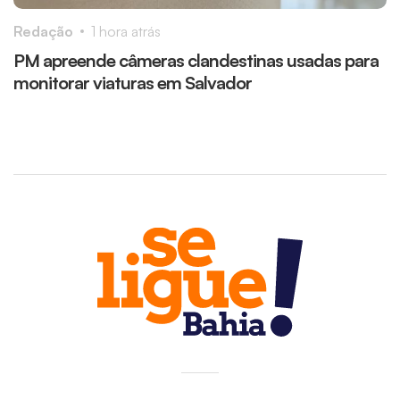
Redação
1 hora atrás
R
PM apreende câmeras clandestinas usadas para
C
monitorar viaturas em Salvador
4