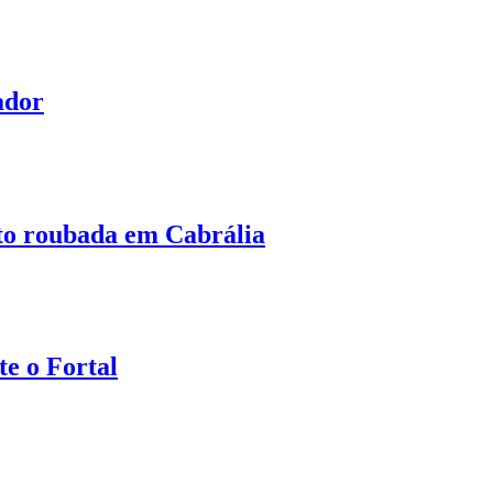
ador
oto roubada em Cabrália
e o Fortal