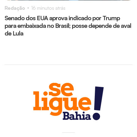
Redação
16 minutos atrás
R
Senado dos EUA aprova indicado por Trump
F
para embaixada no Brasil; posse depende de aval
S
de Lula