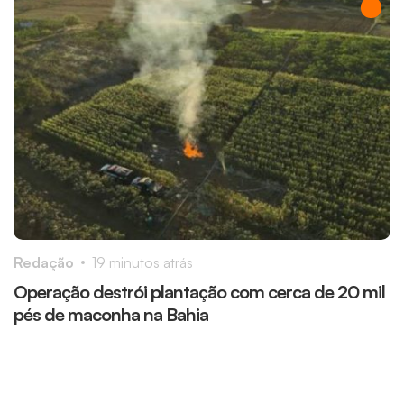
Redação
19 minutos atrás
R
Operação destrói plantação com cerca de 20 mil
B
pés de maconha na Bahia
p
r