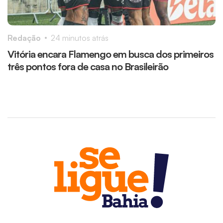
Redação
24 minutos atrás
R
Vitória encara Flamengo em busca dos primeiros
M
três pontos fora de casa no Brasileirão
m