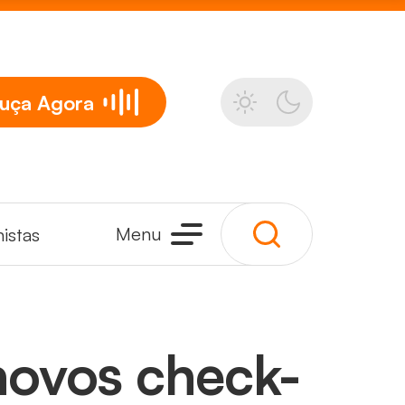
uça
Agora
Menu
istas
 novos check-