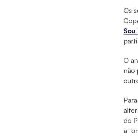
Os s
Copa
Sou 
part
O an
não 
outr
Para
alte
do P
à to