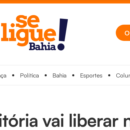
O
nça
Política
Bahia
Esportes
Colun
itória vai liberar