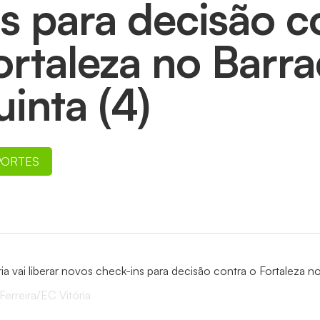
ns para decisão c
ortaleza no Barr
uinta (4)
PORTES
Ferreira/EC Vitória