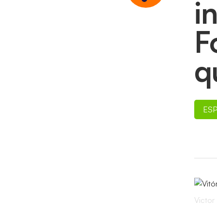
i
F
q
ES
Victor 