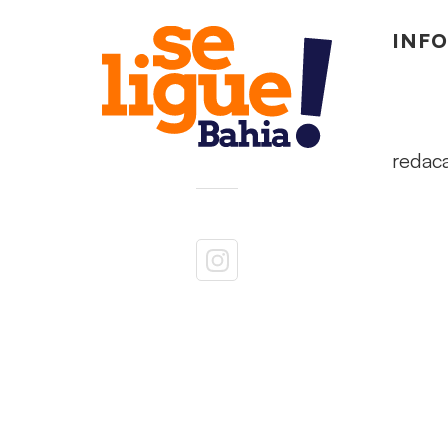
INF
redac