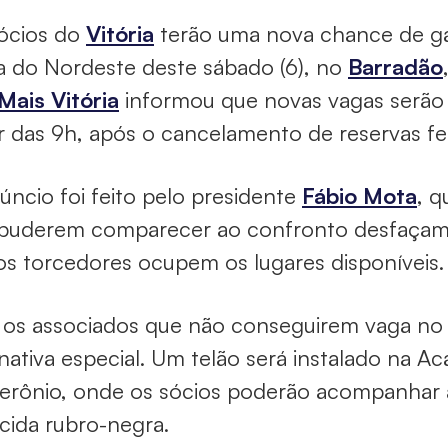
ócios do
Vitória
terão uma nova chance de ga
 do Nordeste deste sábado (6), no
Barradão
Mais Vitória
informou que novas vagas serão l
ir das 9h, após o cancelamento de reservas fe
úncio foi feito pelo presidente
Fábio Mota
, q
puderem comparecer ao confronto desfaçam o
os torcedores ocupem os lugares disponíveis.
 os associados que não conseguirem vaga no 
rnativa especial. Um telão será instalado na 
erônio, onde os sócios poderão acompanhar 
rcida rubro-negra.