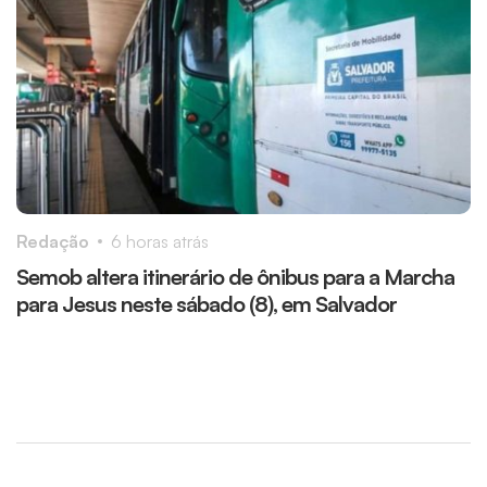
Redação
6 horas atrás
R
Semob altera itinerário de ônibus para a Marcha
O
para Jesus neste sábado (8), em Salvador
r
r