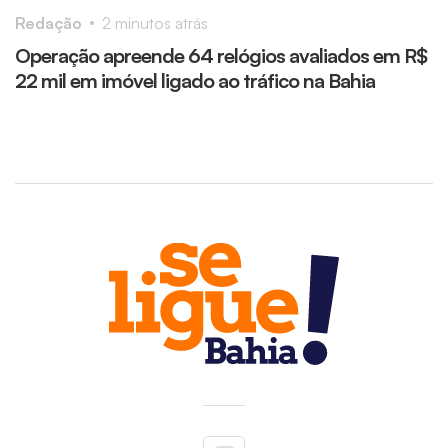
Redação
2 minutos atrás
R
Operação apreende 64 relógios avaliados em R$
S
22 mil em imóvel ligado ao tráfico na Bahia
i