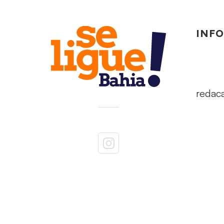
INF
redac