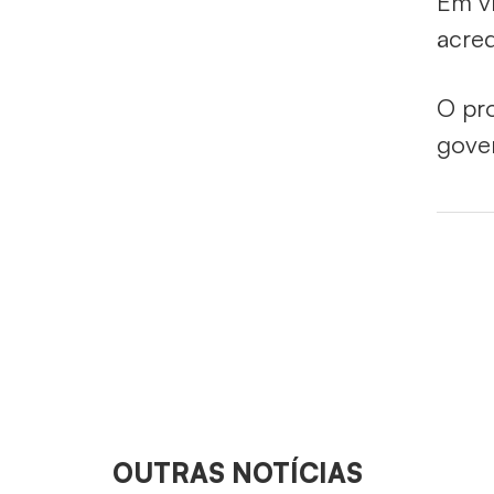
Em ví
acred
O pr
gove
OUTRAS NOTÍCIAS