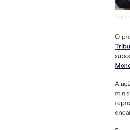
Arquiv
O pr
Tribu
supos
Men
A açã
minis
repr
enca