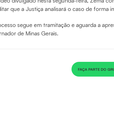
deo divulgado nesta segunda-feira, Zema com
itar que a Justiça analisará o caso de forma i
ocesso segue em tramitação e aguarda a apre
rnador de Minas Gerais.
FAÇA PARTE DO GR