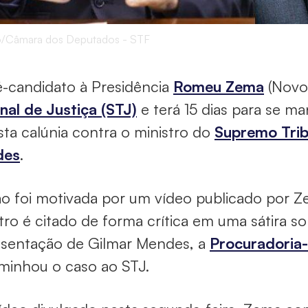
o/Câmara dos Deputados - STF
é-candidato à Presidência
Romeu Zema
(Novo)
nal de Justiça (STJ)
e terá 15 dias para se m
ta calúnia contra o ministro do
Supremo Trib
des
.
o foi motivada por um vídeo publicado por Ze
tro é citado de forma crítica em uma sátira s
esentação de Gilmar Mendes, a
Procuradoria-
minhou o caso ao STJ.