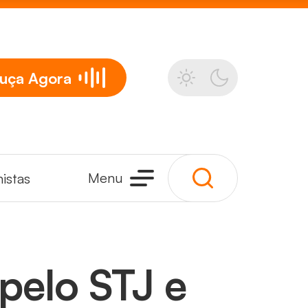
uça
Agora
Menu
istas
pelo STJ e