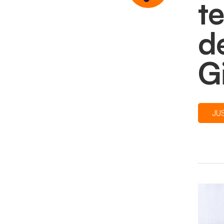
t
d
G
JU