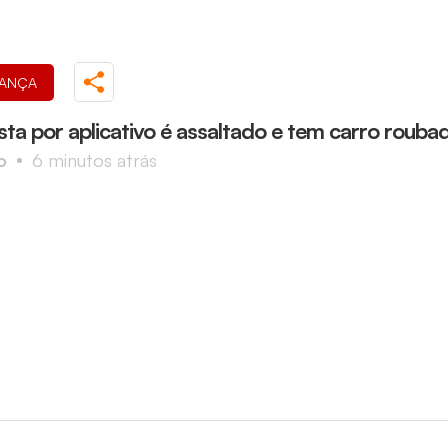
ANÇA
sta por aplicativo é assaltado e tem carro rouba
o
6 minutos atrás