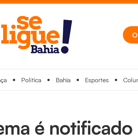
O
nça
Política
Bahia
Esportes
Colun
ema é notificado 