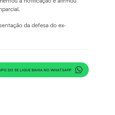
entou a notificação e afirmou
mparcial.
sentação da defesa do ex-
UPO DO SE LIGUE BAHIA NO WHATSAPP