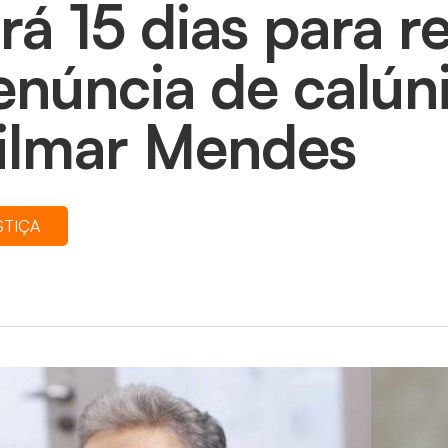
erá 15 dias para 
enúncia de calún
ilmar Mendes
STIÇA