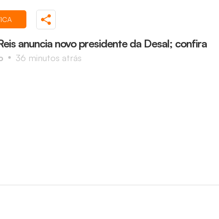
TICA
eis anuncia novo presidente da Desal; confira
o
36 minutos atrás