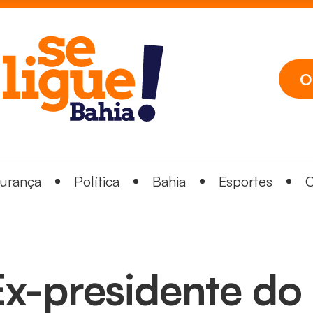
O
urança
Política
Bahia
Esportes
C
Ex-presidente do