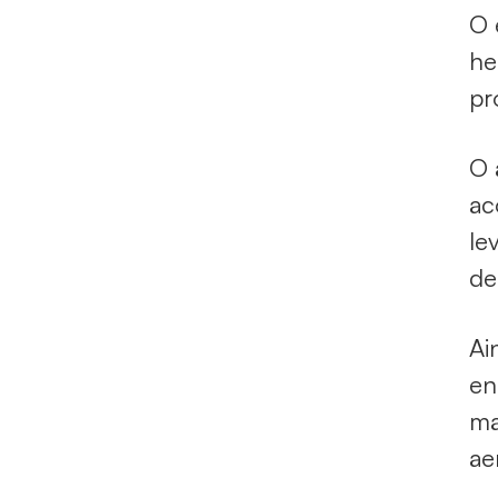
O 
he
pr
O 
ac
le
de
Ai
en
ma
ae