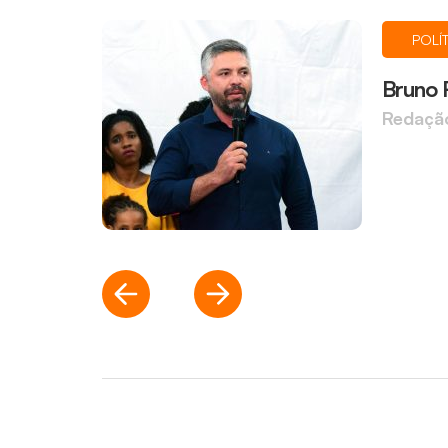
POLÍ
Bruno R
Redaçã