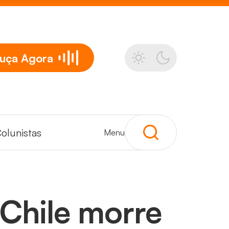
uça
Agora
olunistas
Menu
 Chile morre