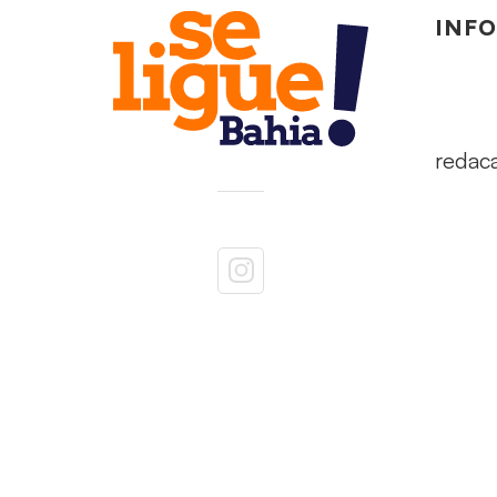
INF
redac