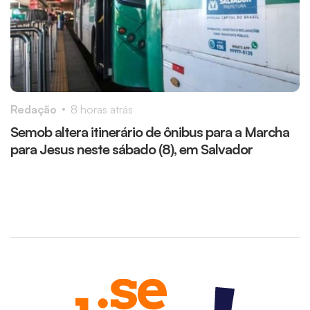
Redação
8 horas atrás
R
Semob altera itinerário de ônibus para a Marcha
O
para Jesus neste sábado (8), em Salvador
r
r