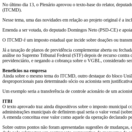
No último dia 13, o Plenário aprovou o texto-base do relator, deput
(ITCMD).
Nesse tema, uma das novidades em relação ao projeto original é a i
Emenda a ser votada, do deputado Domingos Neto (PSD-CE) e apoiad
O ITCMD é um imposto estadual que incide sobre doações ou transmissão
Já a taxação de planos de previdência complementar aberta ou fechada 
análise no Supremo Tribunal Federal (STF) depois de recurso contra 
previdenciário, e negando a cobrança sobre o VGBL, considerado se
Benefícios na empresa
Ainda sobre o mesmo tema do ITCMD, outro destaque do bloco União-PP 
desproporcionais para determinado sócio ou acionista sem justificati
Um exemplo seria a transferência de controle acionário de um acionista
ITBI
O texto aprovado traz ainda dispositivos sobre o imposto municipal 
administrações municipais de definirem qual seria o valor venal (sobr
A emenda conceitua esse valor como aquele da operação declarado pelo
Sobre outros pontos não foram apresentadas sugestões de mudanças, co