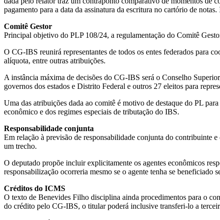
dada pelo relator traz um contraponto comparativo de momentos de cob
pagamento para a data da assinatura da escritura no cartório de notas.
Comitê Gestor
Principal objetivo do PLP 108/24, a regulamentação do Comitê Gesto
O CG-IBS reunirá representantes de todos os entes federados para coor
alíquota, entre outras atribuições.
A instância máxima de decisões do CG-IBS será o Conselho Superior,
governos dos estados e Distrito Federal e outros 27 eleitos para repre
Uma das atribuições dada ao comitê é motivo de destaque do PL para sua
econômico e dos regimes especiais de tributação do IBS.
Responsabilidade conjunta
Em relação à previsão de responsabilidade conjunta do contribuinte 
um trecho.
O deputado propõe incluir explicitamente os agentes econômicos respo
responsabilização ocorreria mesmo se o agente tenha se beneficiado se
Créditos do ICMS
O texto de Benevides Filho disciplina ainda procedimentos para o co
do crédito pelo CG-IBS, o titular poderá inclusive transferi-lo a terceir