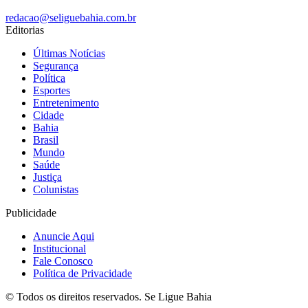
redacao@seliguebahia.com.br
Editorias
Últimas Notícias
Segurança
Política
Esportes
Entretenimento
Cidade
Bahia
Brasil
Mundo
Saúde
Justiça
Colunistas
Publicidade
Anuncie Aqui
Institucional
Fale Conosco
Política de Privacidade
© Todos os direitos reservados. Se Ligue Bahia