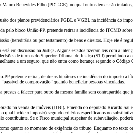
ado Mauro Benevides Filho (PDT-CE), no qual outros temas são tratado
nclusão dos planos previdenciários PGBL e VGBL na incidência do impo
a pelo bloco União-PP, pretende retirar a incidência do ITCMD sob
 (hereditária ou por testamento) de bens e direitos. Hoje ele é regulad
está em discussão na Justiça. Alguns estados fizeram leis com a intençã
decisões de turmas do Superior Tribunal de Justiça (STJ) permitindo a 
melhante a um seguro, que não entra como herança segundo o Código C
pretende retirar, dentre as hipóteses de incidência do imposto a títu
va “passível de comprovação” quando beneficiar pessoas vinculadas.
 prestes a falecer para outro da mesma família sem contrapartida que ju
cobrado na venda de imóveis (ITBI). Emenda do deputado Ricardo Salles
e o qual incide o imposto) segundo critérios especificados no
substitutiv
 contribuinte. Se o Fisco municipal suspeitar de subavaliação, poderia
mo quanto ao momento de exigência do tributo. Enquanto no texto origi