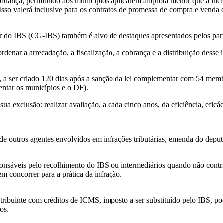
rança, permitindo aos municípios aplicarem alíquota menor que a incide
 Isso valerá inclusive para os contratos de promessa de compra e venda 
r do IBS (CG-IBS) também é alvo de destaques apresentados pelos part
denar a arrecadação, a fiscalização, a cobrança e a distribuição desse 
 a ser criado 120 dias após a sanção da lei complementar com 54 membr
sentar os municípios e o DF).
 exclusão: realizar avaliação, a cada cinco anos, da eficiência, eficác
e de outros agentes envolvidos em infrações tributárias, emenda do de
nsáveis pelo recolhimento do IBS ou intermediários quando não contrib
m concorrer para a prática da infração.
ntribuinte com créditos de ICMS, imposto a ser substituído pelo IBS, 
os.