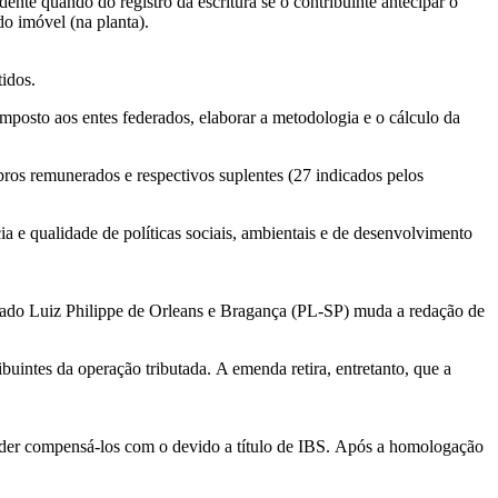
nte quando do registro da escritura se o contribuinte antecipar o
do imóvel (na planta).
idos.
imposto aos entes federados, elaborar a metodologia e o cálculo da
os remunerados e respectivos suplentes (27 indicados pelos
ia e qualidade de políticas sociais, ambientais e de desenvolvimento
putado Luiz Philippe de Orleans e Bragança (PL-SP) muda a redação de
uintes da operação tributada. A emenda retira, entretanto, que a
poder compensá-los com o devido a título de IBS. Após a homologação