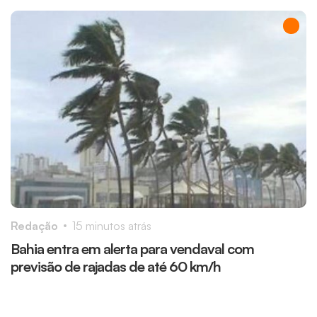
Redação
15 minutos atrás
R
Bahia entra em alerta para vendaval com
“
previsão de rajadas de até 60 km/h
m