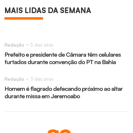
Jornalista e comentarista esportivo
MAIS LIDAS DA SEMANA
Darino Sena é socorrido pelo Samu após
crise no Centro de Salvador
Laís Lopes
4 dias atrás
1
Redação
5 dias atrás
Prefeito e presidente de Câmara têm celulares
furtados durante convenção do PT na Bahia
Redação
3 dias atrás
Homem é flagrado defecando próximo ao altar
durante missa em Jeremoabo