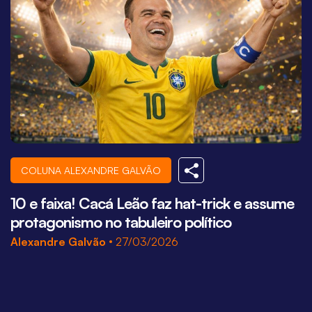
COLUNA ALEXANDRE GALVÃO
10 e faixa! Cacá Leão faz hat-trick e assume
Q
protagonismo no tabuleiro político
A
Alexandre Galvão
27/03/2026