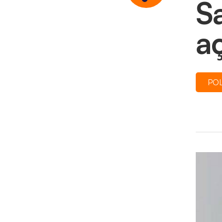
S
a
POL