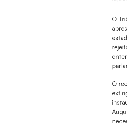
O Tri
apre
esta
rejei
enten
parla
O rec
extin
insta
Augus
neces