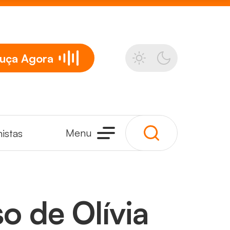
uça
Agora
Menu
istas
o de Olívia