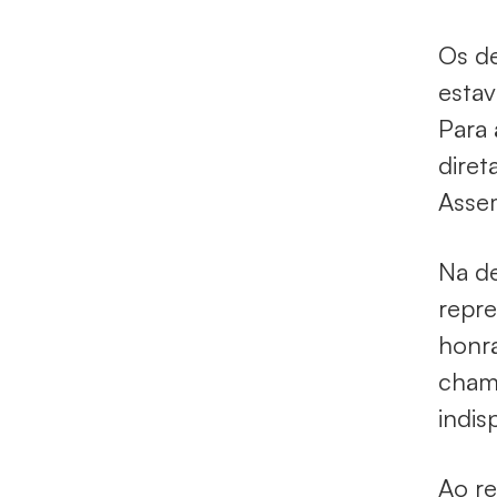
Os d
estav
Para 
diret
Assem
Na de
repre
honr
chama
indis
Ao re