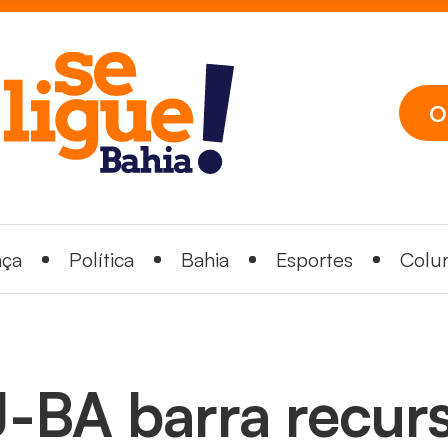
O
nça
Política
Bahia
Esportes
Colun
J-BA barra recurs