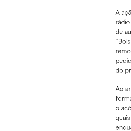
A açã
rádio
de au
“Bols
remo
pedid
do pr
Ao an
forma
o acó
quais
enqua