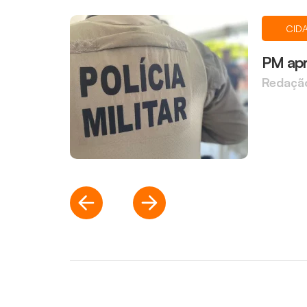
CID
PM apr
Redaçã