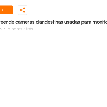
ADE
eende câmeras clandestinas usadas para monito
o
6 horas atrás