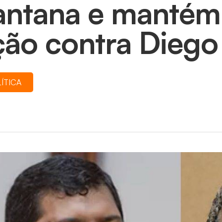
antana e mantém 
ção contra Diego
ÍTICA