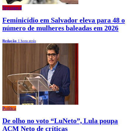
Segurança
Feminicídio em Salvador eleva para 48 o
número de mulheres baleadas em 2026
Redação
1 hora atrás
Política
De olho no voto “LuNeto”, Lula poupa
ACM Neto de críticas