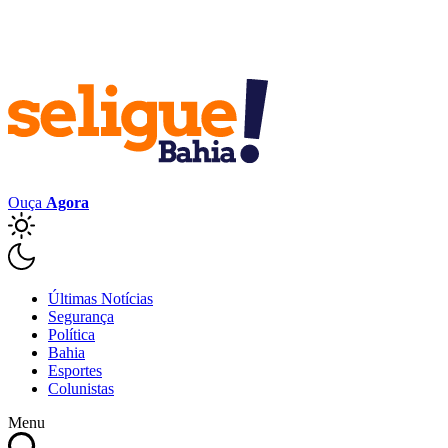
Ouça
Agora
Últimas Notícias
Segurança
Política
Bahia
Esportes
Colunistas
Menu