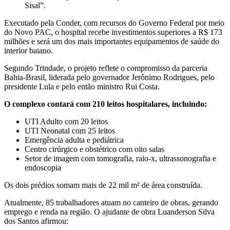
Sisal”.
Executado pela Conder, com recursos do Governo Federal por meio
do
Novo PAC
, o hospital recebe investimentos superiores a R$ 173
milhões e será um dos mais importantes equipamentos de saúde do
interior baiano.
Segundo Trindade, o projeto reflete o compromisso da parceria
Bahia-Brasil, liderada pelo governador
Jerônimo Rodrigues
, pelo
presidente
Lula
e pelo então ministro
Rui Costa
.
O complexo contará com 210 leitos hospitalares, incluindo:
UTI Adulto
com 20 leitos
UTI Neonatal
com 25 leitos
Emergência adulta e pediátrica
Centro cirúrgico e obstétrico com oito salas
Setor de imagem com tomografia, raio-x, ultrassonografia e
endoscopia
Os dois prédios somam mais de 22 mil m² de área construída.
Atualmente, 85 trabalhadores atuam no canteiro de obras, gerando
emprego e renda na região. O ajudante de obra
Luanderson Silva
dos Santos
afirmou: