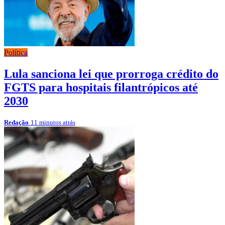
Política
Lula sanciona lei que prorroga crédito do
FGTS para hospitais filantrópicos até
2030
Redação
11 minutos atrás