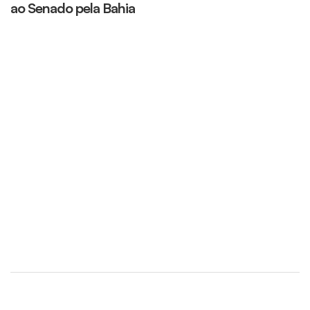
ao Senado pela Bahia
R
B
f