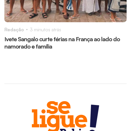
Redação
3 minutos atrás
R
Ivete Sangalo curte férias na França ao lado do
P
namorado e família
a
d