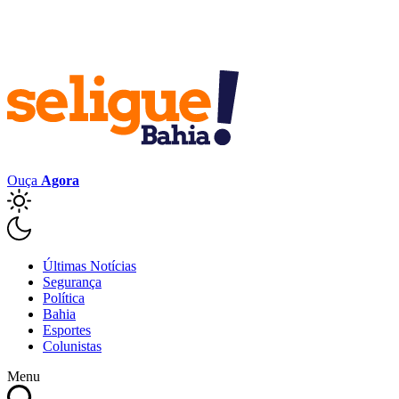
Ouça
Agora
Últimas Notícias
Segurança
Política
Bahia
Esportes
Colunistas
Menu