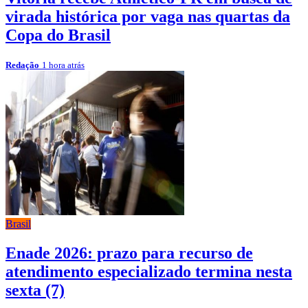
virada histórica por vaga nas quartas da
Copa do Brasil
Redação
1 hora atrás
Brasil
Enade 2026: prazo para recurso de
atendimento especializado termina nesta
sexta (7)