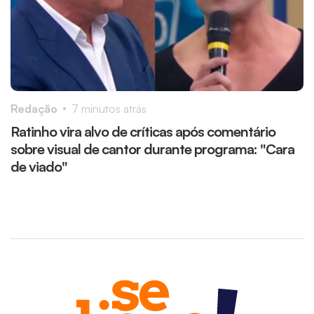
Redação
7 minutos atrás
R
Ratinho vira alvo de críticas após comentário
V
sobre visual de cantor durante programa: "Cara
"
de viado"
N